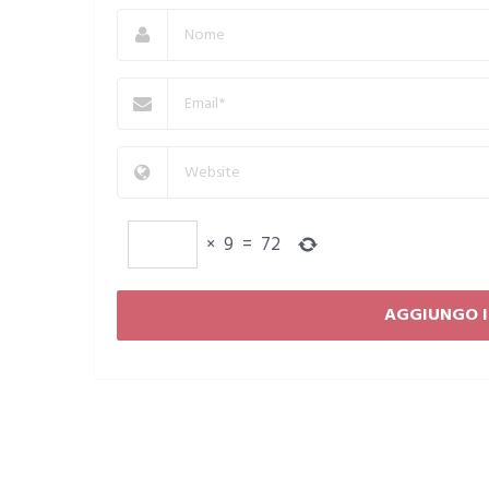
×
9
=
72