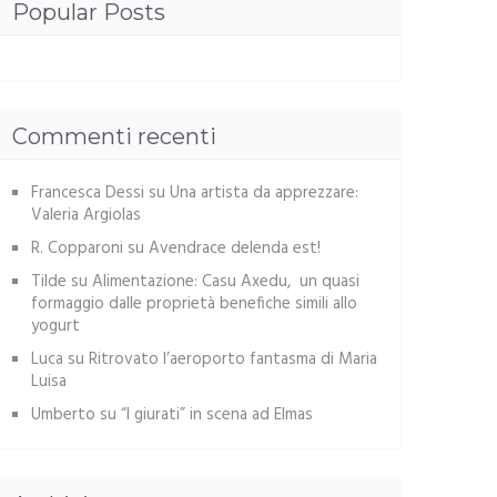
Popular Posts
Commenti recenti
Francesca Dessi
su
Una artista da apprezzare:
Valeria Argiolas
R. Copparoni
su
Avendrace delenda est!
Tilde
su
Alimentazione: Casu Axedu, un quasi
formaggio dalle proprietà benefiche simili allo
yogurt
Luca
su
Ritrovato l’aeroporto fantasma di Maria
Luisa
Umberto
su
“I giurati” in scena ad Elmas