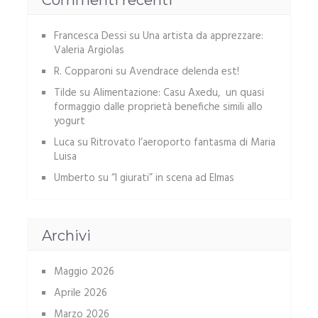
Commenti recenti
Francesca Dessi
su
Una artista da apprezzare:
Valeria Argiolas
R. Copparoni
su
Avendrace delenda est!
Tilde
su
Alimentazione: Casu Axedu, un quasi
formaggio dalle proprietà benefiche simili allo
yogurt
Luca
su
Ritrovato l’aeroporto fantasma di Maria
Luisa
Umberto
su
“I giurati” in scena ad Elmas
Archivi
Maggio 2026
Aprile 2026
Marzo 2026