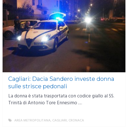
Cagliari: Dacia Sandero investe donna
sulle strisce pedonali
La donna è stata trasportata con codice giallo al SS.
Trinità di Antonio Tore Ennesimo …
AREA METROPOLITANA
,
CAGLIARI
,
CRONACA
MORE