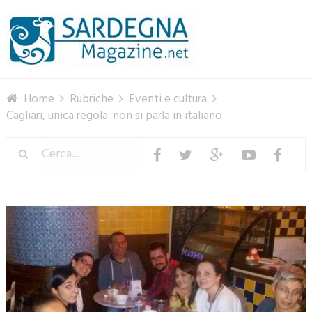
Menu
Home
Rubriche
Eventi e cultura
Cagliari, unica regola: non si parla in italiano