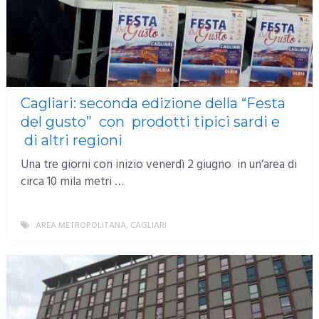
Cagliari: seconda edizione della “Festa
del gusto” con prodotti tipici sardi e
di altri regioni
Una tre giorni con inizio venerdì 2 giugno in un’area di
circa 10 mila metri …
AREA METROPOLITANA
,
CAGLIARI
MORE