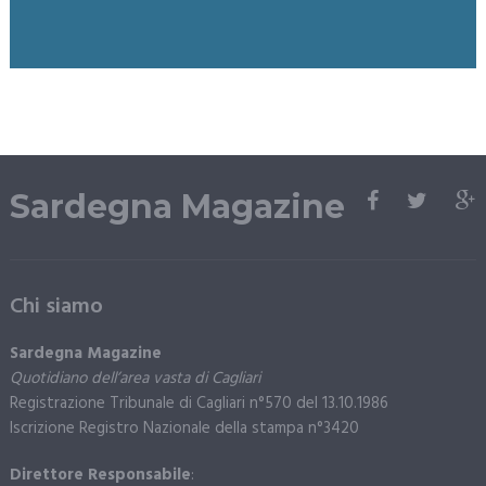
Sardegna Magazine
Chi siamo
Sardegna Magazine
Quotidiano dell’area vasta di Cagliari
Registrazione Tribunale di Cagliari n°570 del 13.10.1986
Iscrizione Registro Nazionale della stampa n°3420
Direttore Responsabile
: