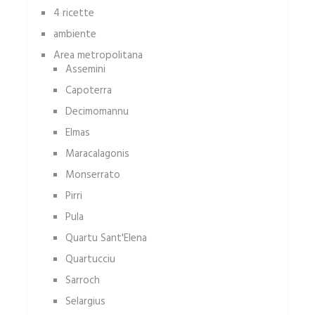
4 ricette
ambiente
Area metropolitana
Assemini
Capoterra
Decimomannu
Elmas
Maracalagonis
Monserrato
Pirri
Pula
Quartu Sant'Elena
Quartucciu
Sarroch
Selargius