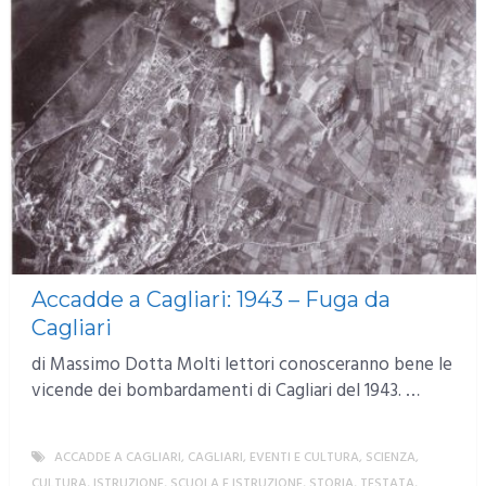
Accadde a Cagliari: 1943 – Fuga da
Cagliari
di Massimo Dotta Molti lettori conosceranno bene le
vicende dei bombardamenti di Cagliari del 1943. …
ACCADDE A CAGLIARI
,
CAGLIARI
,
EVENTI E CULTURA
,
SCIENZA,
CULTURA, ISTRUZIONE
,
SCUOLA E ISTRUZIONE
,
STORIA
,
TESTATA
,