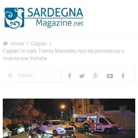
Menu
Home
Cagliari
Cagliari: In viale Trento Mercedes non dà precedenza e
investe una Yamaha