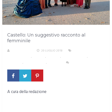
Castello: Un suggestivo racconto al
femminile
R. COPPARONI
20 LUGLIO 2018
AREA
METROPOLITANA
,
CAGLIARI
,
CRONACA
,
EVENTI E CULTURA
,
SUD
SARDEGNA
,
TERZO SETTORE
,
TURISMO
NESSUN COMMENTO
A cura della redazione