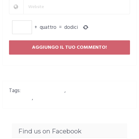
+
quattro
=
dodici
Tags:
Notti al femminile
,
Notti colorate al
femminile
,
Visita teatralizzata in Castello
Find us on Facebook