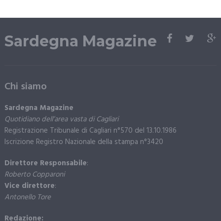
Sardegna Magazine
Chi siamo
Sardegna Magazine
Quotidiano dell’area vasta di Cagliari
Registrazione Tribunale di Cagliari n°570 del 13.10.1986
Iscrizione Registro Nazionale della stampa n°3420
Direttore Responsabile
:
Roberto Copparoni
Vice direttore
:
Antonello Tore
Redazione: