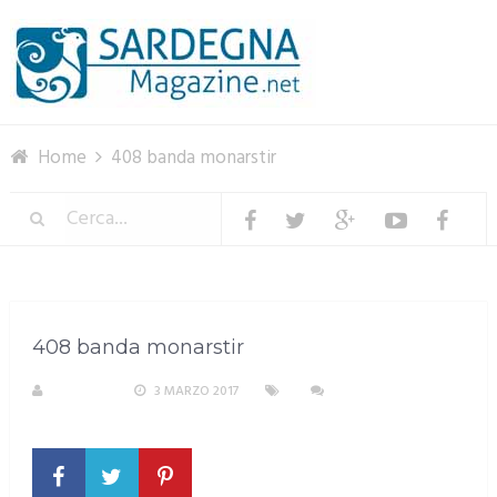
Menu
Home
408 banda monarstir
408 banda monarstir
S. ATZENI
3 MARZO 2017
NESSUN
COMMENTO