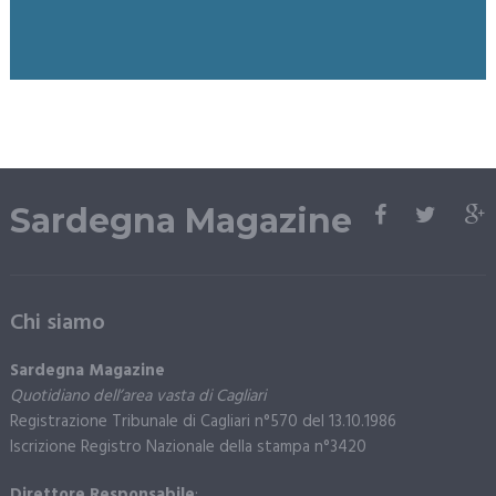
Sardegna Magazine
Chi siamo
Sardegna Magazine
Quotidiano dell’area vasta di Cagliari
Registrazione Tribunale di Cagliari n°570 del 13.10.1986
Iscrizione Registro Nazionale della stampa n°3420
Direttore Responsabile
: