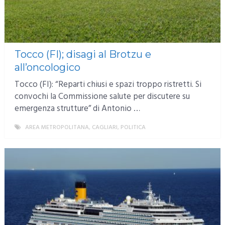
Tocco (FI); disagi al Brotzu e
all’oncologico
Tocco (FI): “Reparti chiusi e spazi troppo ristretti. Si
convochi la Commissione salute per discutere su
emergenza strutture” di Antonio …
AREA METROPOLITANA
,
CAGLIARI
,
POLITICA
MORE