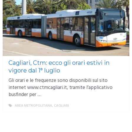
Cagliari, Ctm: ecco gli orari estivi in
vigore dal 1° luglio
Gli orari e le frequenze sono disponibili sul sito
internet www.ctmcagliari.it, tramite l’applicativo
busfinder per …
AREA METROPOLITANA
,
CAGLIARI
MORE