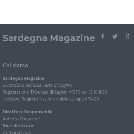
Sardegna Magazine
Chi siamo
Sardegna Magazine
Quotidiano dell’area vasta di Cagliari
Registrazione Tribunale di Cagliari n°570 del 13.10.1986
Iscrizione Registro Nazionale della stampa n°3420
Direttore Responsabile
:
Roberto Copparoni
Vice direttore
:
Antonello Tore