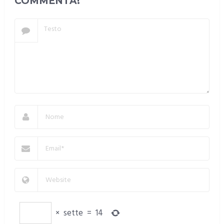
COMMENTA!
×
sette
=
14