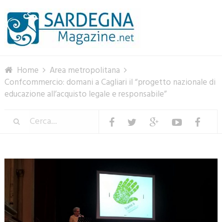
Menu
Home
Area metropolitana
Confcommercio: domani a Cagliari il “progetto nazionale di
educazione all’acquisto legale e responsabile”