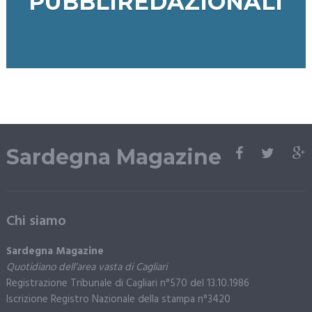
PUBBLIREDAZIONALI
Sardegna Magazine
Chi siamo
Sardegna Magazine
Quotidiano dell’area vasta di Cagliari
Registrazione Tribunale di Cagliari n°570 del 13.10.1986
Iscrizione Registro Nazionale della stampa n°3420