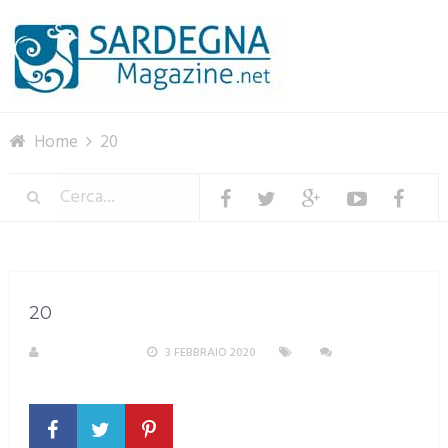
Menu
Home
20
20
R. COPPARONI
3 FEBBRAIO 2020
NESSUN
COMMENTO