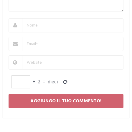
+
2
=
dieci