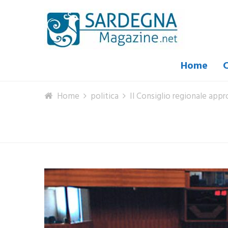
Home
C
Home
politica
Il Consiglio regionale appr