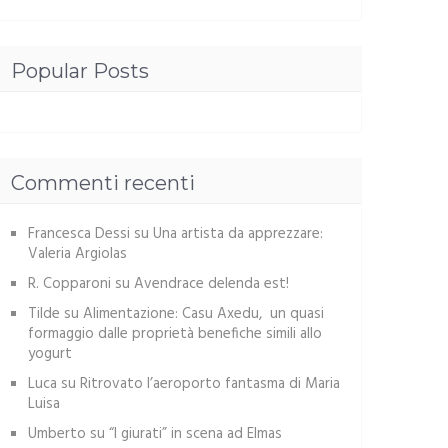
Popular Posts
Commenti recenti
Francesca Dessi
su
Una artista da apprezzare:
Valeria Argiolas
R. Copparoni
su
Avendrace delenda est!
Tilde
su
Alimentazione: Casu Axedu, un quasi
formaggio dalle proprietà benefiche simili allo
yogurt
Luca
su
Ritrovato l’aeroporto fantasma di Maria
Luisa
Umberto
su
“I giurati” in scena ad Elmas