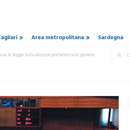
agliari
Area metropolitana
Sardegna
ova la legge sulla doppia preferenza di genere