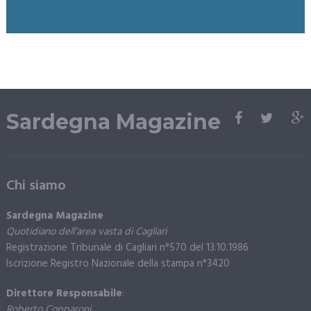
Sardegna Magazine
Chi siamo
Sardegna Magazine
Quotidiano dell’area vasta di Cagliari
Registrazione Tribunale di Cagliari n°570 del 13.10.1986
Iscrizione Registro Nazionale della stampa n°3420
Direttore Responsabile
:
Roberto Copparoni