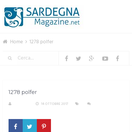
Menu
Home
1278 polfer
1278 polfer
S. ATZENI
14 OTTOBRE 2017
NESSUN
COMMENTO