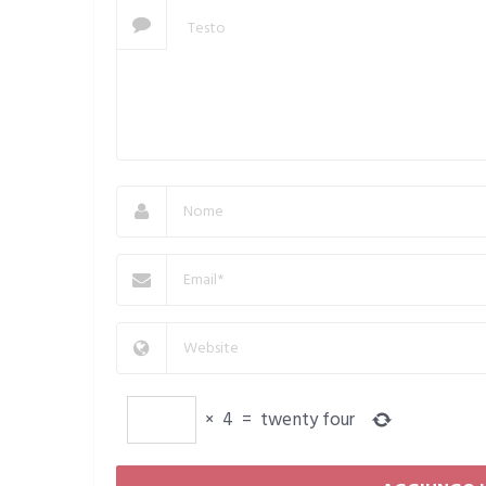
×
4
=
twenty four