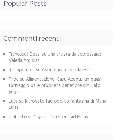
Popular Posts
Commenti recenti
Francesca Dessi
su
Una artista da apprezzare:
Valeria Argiolas
R. Copparoni
su
Avendrace delenda est!
Tilde
su
Alimentazione: Casu Axedu, un quasi
formaggio dalle proprietà benefiche simili allo
yogurt
Luca
su
Ritrovato l’aeroporto fantasma di Maria
Luisa
Umberto
su
“I giurati” in scena ad Elmas