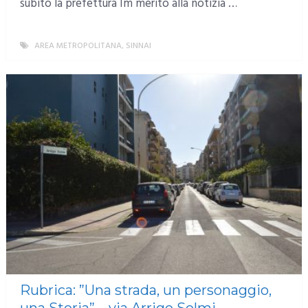
subito la prefettura Im merito alla notizia …
AREA METROPOLITANA
,
SINNAI
MORE
Rubrica: ”Una strada, un personaggio,
una Storia” – via Arrigo Solmi