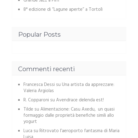
Grande Jazz a Pirri
8° edizione di “Lagune aperte” a Tortolì
Popular Posts
Commenti recenti
Francesca Dessi
su
Una artista da apprezzare:
Valeria Argiolas
R. Copparoni
su
Avendrace delenda est!
Tilde
su
Alimentazione: Casu Axedu, un quasi
formaggio dalle proprietà benefiche simili allo
yogurt
Luca
su
Ritrovato l’aeroporto fantasma di Maria
Luisa