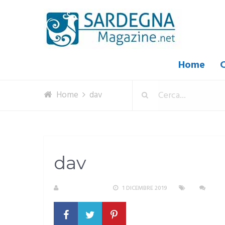
Home
C
Home
dav
dav
R. COPPARONI
1 DICEMBRE 2019
NESS