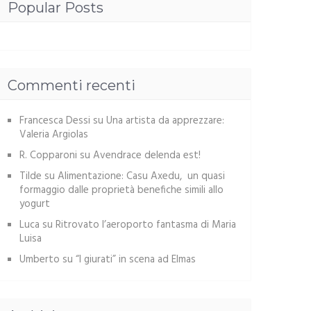
Popular Posts
Commenti recenti
Francesca Dessi
su
Una artista da apprezzare:
Valeria Argiolas
R. Copparoni
su
Avendrace delenda est!
Tilde
su
Alimentazione: Casu Axedu, un quasi
formaggio dalle proprietà benefiche simili allo
yogurt
Luca
su
Ritrovato l’aeroporto fantasma di Maria
Luisa
Umberto
su
“I giurati” in scena ad Elmas