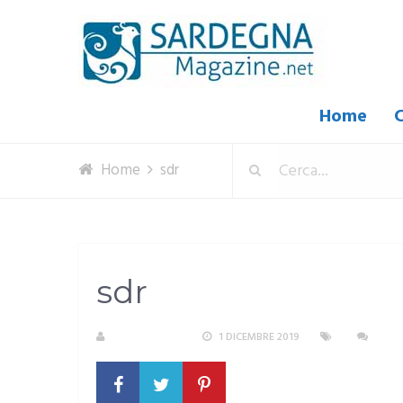
Home
C
Home
sdr
sdr
R. COPPARONI
1 DICEMBRE 2019
NESS