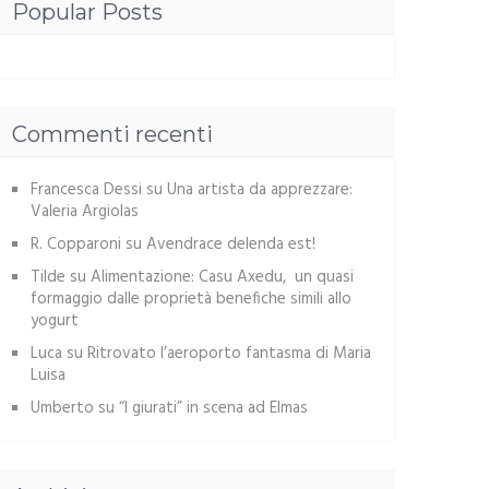
Popular Posts
Commenti recenti
Francesca Dessi
su
Una artista da apprezzare:
Valeria Argiolas
R. Copparoni
su
Avendrace delenda est!
Tilde
su
Alimentazione: Casu Axedu, un quasi
formaggio dalle proprietà benefiche simili allo
yogurt
Luca
su
Ritrovato l’aeroporto fantasma di Maria
Luisa
Umberto
su
“I giurati” in scena ad Elmas