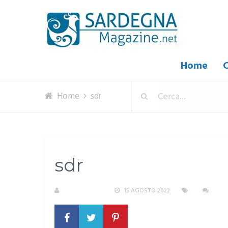
Home
C
Home
sdr
sdr
R. COPPARONI
15 AGOSTO 2022
NES