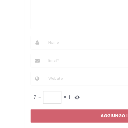
7
−
=
1