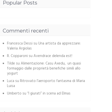
Popular Posts
Commenti recenti
Francesca Dessi
su
Una artista da apprezzare:
Valeria Argiolas
R. Copparoni
su
Avendrace delenda est!
Tilde
su
Alimentazione: Casu Axedu, un quasi
formaggio dalle proprietà benefiche simili allo
yogurt
Luca
su
Ritrovato l’aeroporto fantasma di Maria
Luisa
Umberto
su
“I giurati” in scena ad Elmas