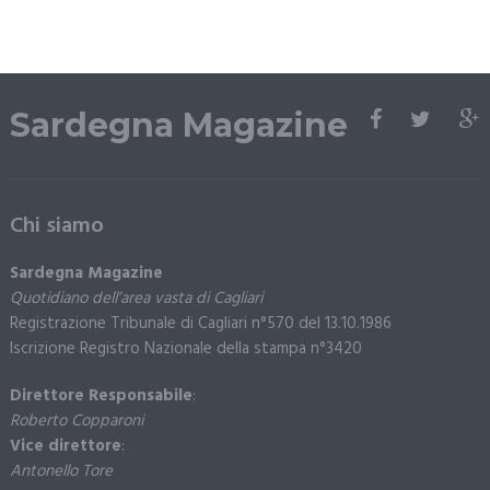
Sardegna Magazine
Chi siamo
Sardegna Magazine
Quotidiano dell’area vasta di Cagliari
Registrazione Tribunale di Cagliari n°570 del 13.10.1986
Iscrizione Registro Nazionale della stampa n°3420
Direttore Responsabile
:
Roberto Copparoni
Vice direttore
:
Antonello Tore