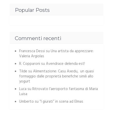
Popular Posts
Commenti recenti
Francesca Dessi
su
Una artista da apprezzare:
Valeria Argiolas
R. Copparoni
su
Avendrace delenda est!
Tilde
su
Alimentazione: Casu Axedu, un quasi
formaggio dalle proprietà benefiche simili allo
yogurt
Luca
su
Ritrovato l’aeroporto fantasma di Maria
Luisa
Umberto
su
“I giurati” in scena ad Elmas