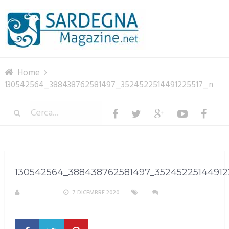
Menu
Home
130542564_388438762581497_3524522514491225517_n
130542564_388438762581497_35245225144912
M. DOTTA
7 DICEMBRE 2020
NESSUN
COMMENTO