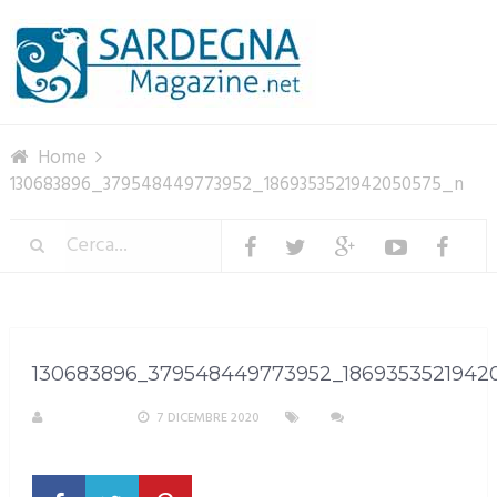
Menu
Home
130683896_379548449773952_1869353521942050575_n
130683896_379548449773952_1869353521942
M. DOTTA
7 DICEMBRE 2020
NESSUN
COMMENTO