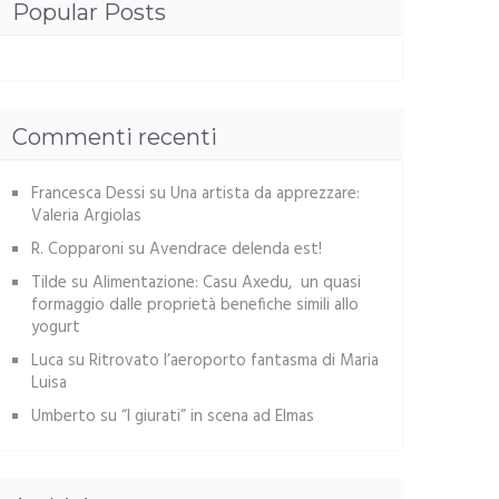
Popular Posts
Commenti recenti
Francesca Dessi
su
Una artista da apprezzare:
Valeria Argiolas
R. Copparoni
su
Avendrace delenda est!
Tilde
su
Alimentazione: Casu Axedu, un quasi
formaggio dalle proprietà benefiche simili allo
yogurt
Luca
su
Ritrovato l’aeroporto fantasma di Maria
Luisa
Umberto
su
“I giurati” in scena ad Elmas