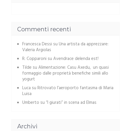
Commenti recenti
Francesca Dessi
su
Una artista da apprezzare:
Valeria Argiolas
R. Copparoni
su
Avendrace delenda est!
Tilde
su
Alimentazione: Casu Axedu, un quasi
formaggio dalle proprietà benefiche simili allo
yogurt
Luca
su
Ritrovato l’aeroporto fantasma di Maria
Luisa
Umberto
su
“I giurati” in scena ad Elmas
Archivi