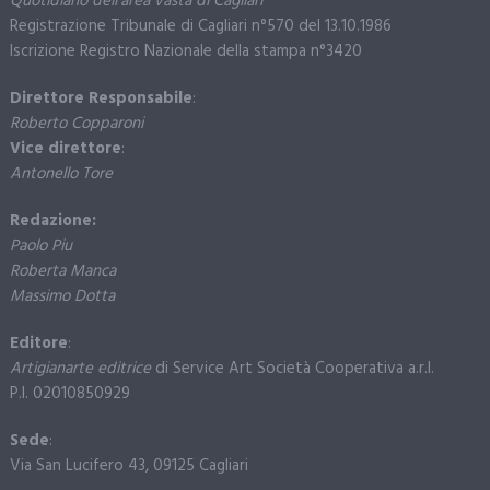
Quotidiano dell’area vasta di Cagliari
Registrazione Tribunale di Cagliari n°570 del 13.10.1986
Iscrizione Registro Nazionale della stampa n°3420
Direttore Responsabile
:
Roberto Copparoni
Vice direttore
:
Antonello Tore
Redazione:
Paolo Piu
Roberta Manca
Massimo Dotta
Editore
:
Artigianarte editrice
di Service Art Società Cooperativa a.r.l.
P.I. 02010850929
Sede
:
Via San Lucifero 43, 09125 Cagliari