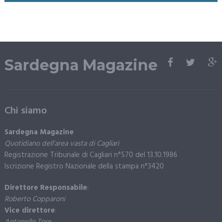
Sardegna Magazine
Chi siamo
Sardegna Magazine
Quotidiano dell’area vasta di Cagliari
Registrazione Tribunale di Cagliari n°570 del 13.10.1986
Iscrizione Registro Nazionale della stampa n°3420
Direttore Responsabile
:
Roberto Copparoni
Vice direttore
:
Antonello Tore