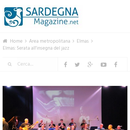
Menu
Home
Area metropolitana
Elmas
Elmas: Serata all’insegna del jazz