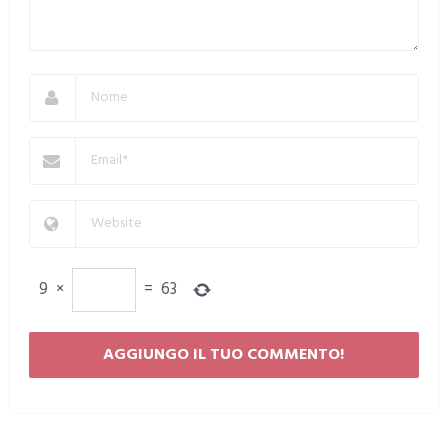
9
×
=
63