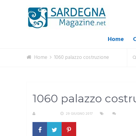
Home
C
Home
1060 palazzo costruzione
1060 palazzo costr
S. ATZENI
29 GIUGNO 2017
NESSUN 