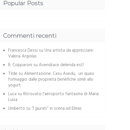
Popular Posts
Commenti recenti
Francesca Dessi
su
Una artista da apprezzare:
Valeria Argiolas
R. Copparoni
su
Avendrace delenda est!
Tilde
su
Alimentazione: Casu Axedu, un quasi
formaggio dalle proprietà benefiche simili allo
yogurt
Luca
su
Ritrovato l’aeroporto fantasma di Maria
Luisa
Umberto
su
“I giurati” in scena ad Elmas