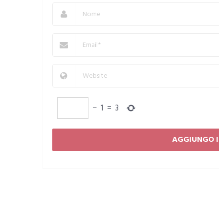
−
1
=
3