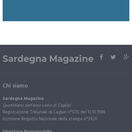
Sardegna Magazine
Chi siamo
Sardegna Magazine
Quotidiano dell’area vasta di Cagliari
Registrazione Tribunale di Cagliari n°570 del 13.10.1986
Iscrizione Registro Nazionale della stampa n°3420
Direttore Responsabile
: