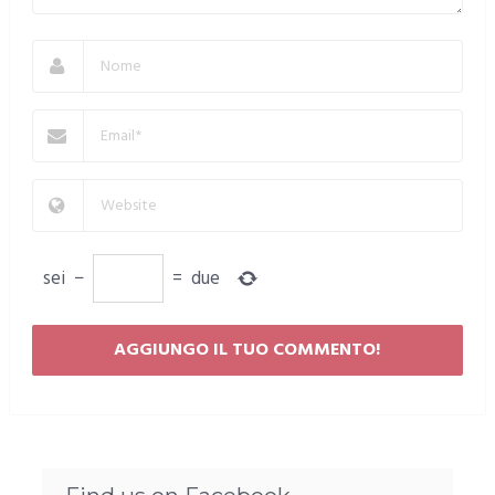
sei
−
=
due