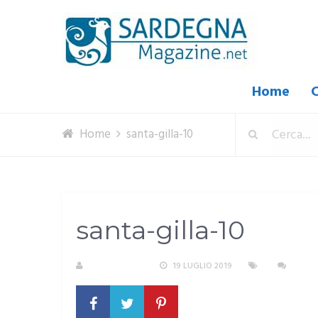
Home
C
Home
santa-gilla-10
santa-gilla-10
R. COPPARONI
19 LUGLIO 2019
NESS