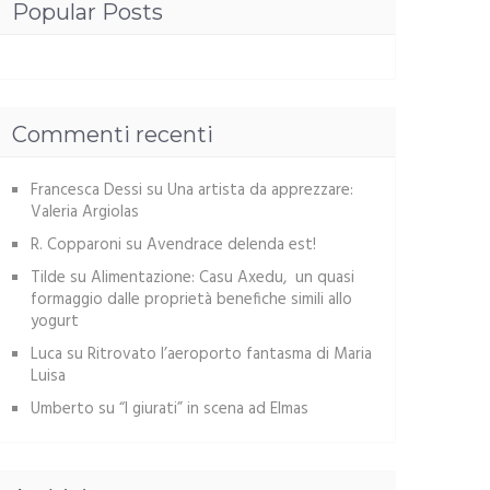
Popular Posts
Commenti recenti
Francesca Dessi
su
Una artista da apprezzare:
Valeria Argiolas
R. Copparoni
su
Avendrace delenda est!
Tilde
su
Alimentazione: Casu Axedu, un quasi
formaggio dalle proprietà benefiche simili allo
yogurt
Luca
su
Ritrovato l’aeroporto fantasma di Maria
Luisa
Umberto
su
“I giurati” in scena ad Elmas