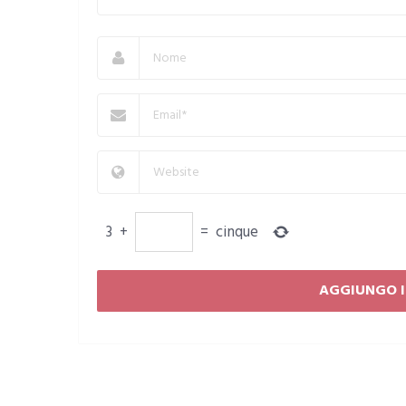
3
+
=
cinque