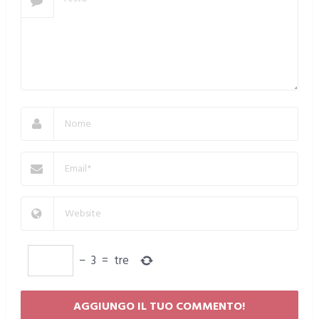
−
3
=
tre