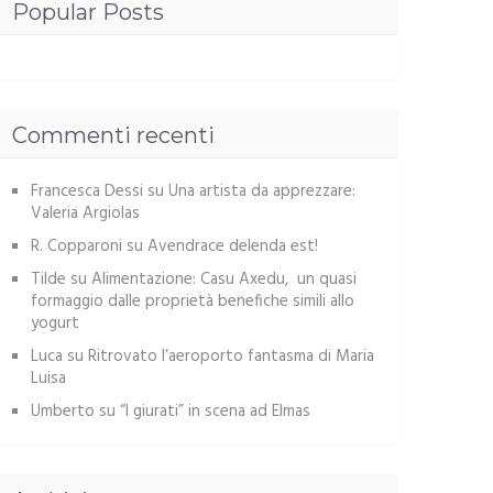
Popular Posts
Commenti recenti
Francesca Dessi
su
Una artista da apprezzare:
Valeria Argiolas
R. Copparoni
su
Avendrace delenda est!
Tilde
su
Alimentazione: Casu Axedu, un quasi
formaggio dalle proprietà benefiche simili allo
yogurt
Luca
su
Ritrovato l’aeroporto fantasma di Maria
Luisa
Umberto
su
“I giurati” in scena ad Elmas