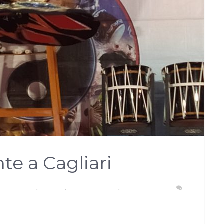
nte a Cagliari
TROPOLITANA
,
CAGLIARI
,
EVENTI E CULTURA
,
SUD SARDEGNA