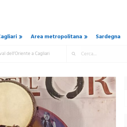
agliari
Area metropolitana
Sardegna
ival dell’Oriente a Cagliari