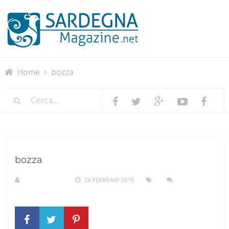
Menu
Home
bozza
bozza
R. COPPARONI
28 FEBBRAIO 2019
NESSUN
COMMENTO