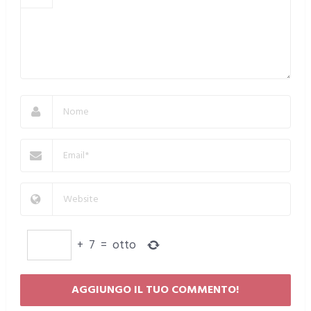
+
7
=
otto