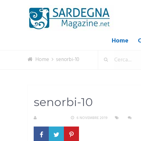
Home
C
Home
senorbi-10
senorbi-10
R. COPPARONI
6 NOVEMBRE 2019
NE