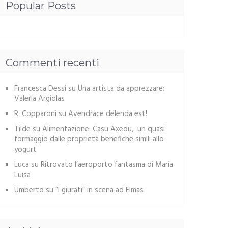
Popular Posts
Commenti recenti
Francesca Dessi
su
Una artista da apprezzare:
Valeria Argiolas
R. Copparoni
su
Avendrace delenda est!
Tilde
su
Alimentazione: Casu Axedu, un quasi
formaggio dalle proprietà benefiche simili allo
yogurt
Luca
su
Ritrovato l’aeroporto fantasma di Maria
Luisa
Umberto
su
“I giurati” in scena ad Elmas