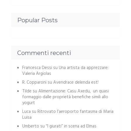
Popular Posts
Commenti recenti
Francesca Dessi
su
Una artista da apprezzare:
Valeria Argiolas
R. Copparoni
su
Avendrace delenda est!
Tilde
su
Alimentazione: Casu Axedu, un quasi
formaggio dalle proprietà benefiche simili allo
yogurt
Luca
su
Ritrovato l’aeroporto fantasma di Maria
Luisa
Umberto
su
“I giurati” in scena ad Elmas