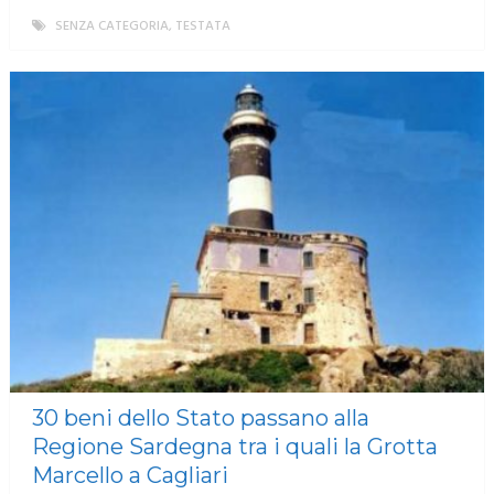
SENZA CATEGORIA
,
TESTATA
MORE
30 beni dello Stato passano alla
Regione Sardegna tra i quali la Grotta
Marcello a Cagliari