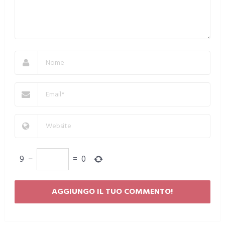
9
−
=
0