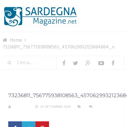
Menu
Home
73236811_756775938108563_4570629932123684864_n
73236811_756775938108563_45706299321236
M. DOTTA
20 SETTEMBRE 2020
NESSUN
COMMENTO