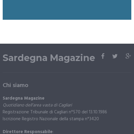
Sardegna Magazine
Chi siamo
Sardegna Magazine
Quotidiano dell’area vasta di Cagliari
Registrazione Tribunale di Cagliari n°570 del 13.10.1986
Iscrizione Registro Nazionale della stampa n°3420
Direttore Responsabile
: