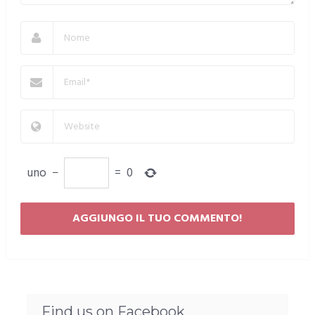
uno
−
=
0
Find us on Facebook