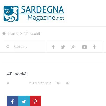
Menu
Home
411 iscol@
411 iscol@
S. ATZENI
3 MARZO 2017
NESSUN
COMMENTO