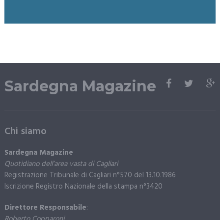
Sardegna Magazine
Chi siamo
Sardegna Magazine
Quotidiano dell’area vasta di Cagliari
Registrazione Tribunale di Cagliari n°570 del 13.10.1986
Iscrizione Registro Nazionale della stampa n°3420
Direttore Responsabile
:
Roberto Copparoni