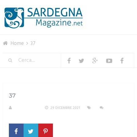
Menu
Home
37
37
R. COPPARONI
29 DICEMBRE 2021
NESSUN
COMMENTO