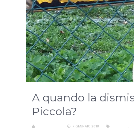
A quando la dismis
Piccola?
R. COPPARONI
7 GENNAIO 2018
AMBIENTE
,
A
COMMENTO