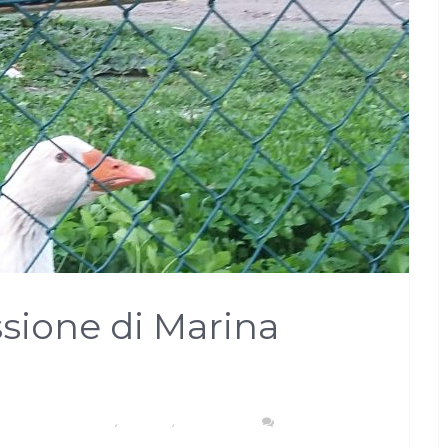
sione di Marina
REA METROPOLITANA
,
CAGLIARI
,
SARDEGNA
NESSUN