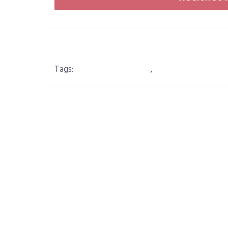
Tags:
dismissione militare
,
Marina piccola