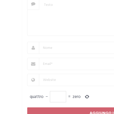
quattro
−
=
zero