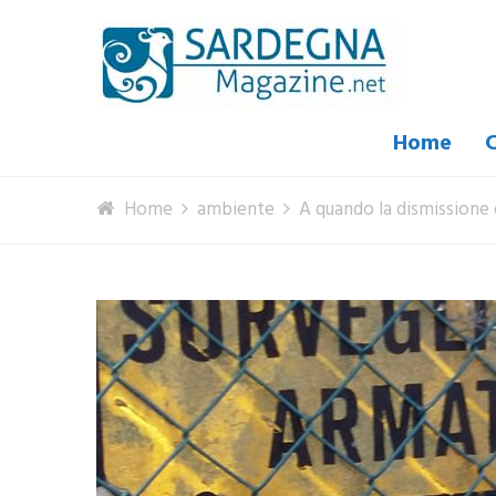
Home
C
Home
ambiente
A quando la dismissione 