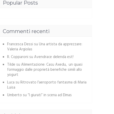
Popular Posts
Commenti recenti
Francesca Dessi
su
Una artista da apprezzare:
Valeria Argiolas
R. Copparoni
su
Avendrace delenda est!
Tilde
su
Alimentazione: Casu Axedu, un quasi
formaggio dalle proprietà benefiche simili allo
yogurt
Luca
su
Ritrovato l’aeroporto fantasma di Maria
Luisa
Umberto
su
“I giurati” in scena ad Elmas