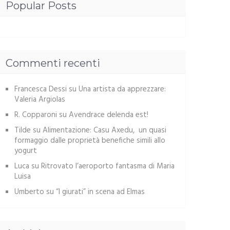
Popular Posts
Commenti recenti
Francesca Dessi
su
Una artista da apprezzare:
Valeria Argiolas
R. Copparoni
su
Avendrace delenda est!
Tilde
su
Alimentazione: Casu Axedu, un quasi
formaggio dalle proprietà benefiche simili allo
yogurt
Luca
su
Ritrovato l’aeroporto fantasma di Maria
Luisa
Umberto
su
“I giurati” in scena ad Elmas