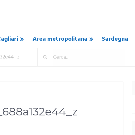
agliari
Area metropolitana
Sardegna
a132e44_z
_688a132e44_z
N COMMENTO