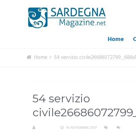
Home
C
Home
54 servizio civile26686072799_688
54 servizio
civile26686072799
S. ATZENI
16 NOVEMBRE 2017
NESSU