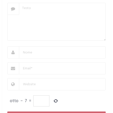
otto
−
7
=