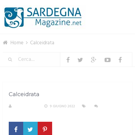
Menu
Home
Calceidrata
Calceidrata
R. COPPARONI
9 GIUGNO 2022
NESSUN
COMMENTO