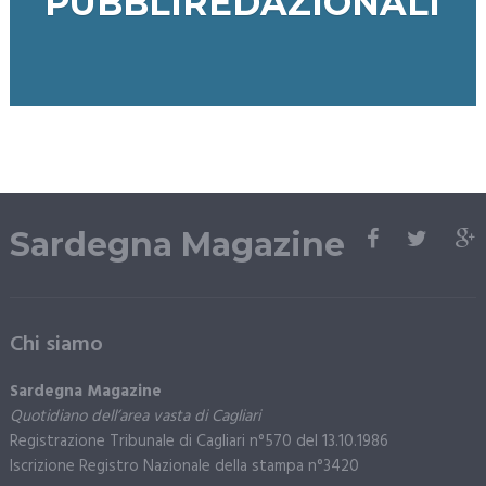
PUBBLIREDAZIONALI
Sardegna Magazine
Chi siamo
Sardegna Magazine
Quotidiano dell’area vasta di Cagliari
Registrazione Tribunale di Cagliari n°570 del 13.10.1986
Iscrizione Registro Nazionale della stampa n°3420