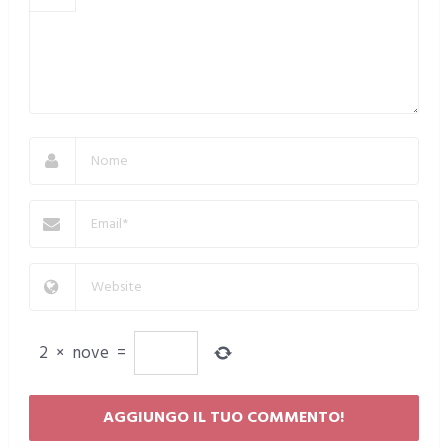
2
×
nove
=