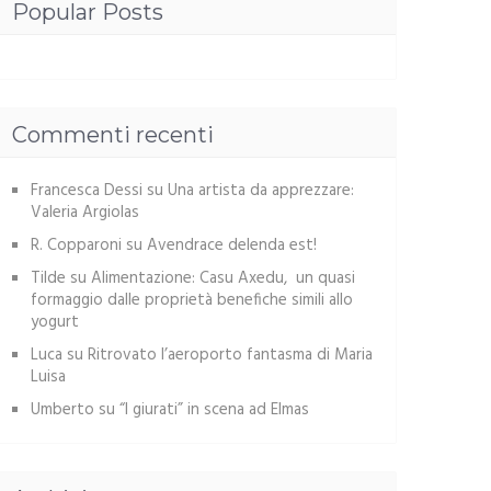
Popular Posts
Commenti recenti
Francesca Dessi
su
Una artista da apprezzare:
Valeria Argiolas
R. Copparoni
su
Avendrace delenda est!
Tilde
su
Alimentazione: Casu Axedu, un quasi
formaggio dalle proprietà benefiche simili allo
yogurt
Luca
su
Ritrovato l’aeroporto fantasma di Maria
Luisa
Umberto
su
“I giurati” in scena ad Elmas