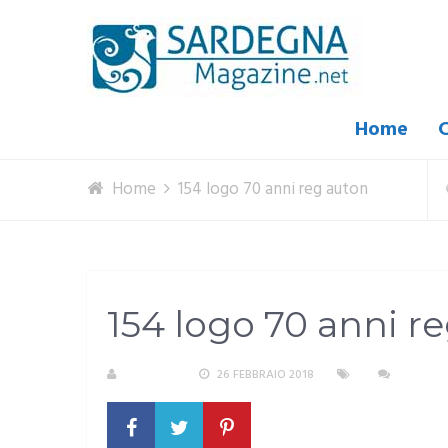
Home
C
Home
154 logo 70 anni reg auton
154 logo 70 anni r
S. ATZENI
26 FEBBRAIO 2018
NESSUN