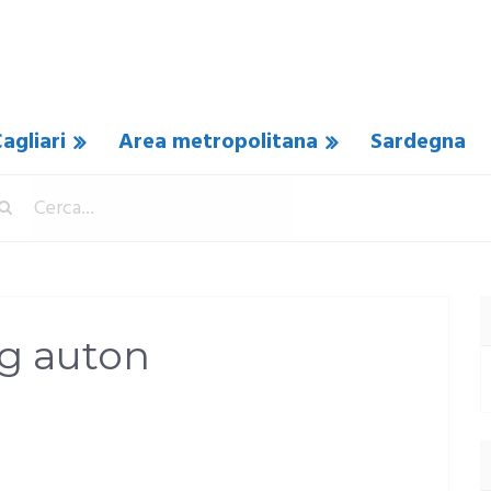
agliari
Area metropolitana
Sardegna
eg auton
 COMMENTO