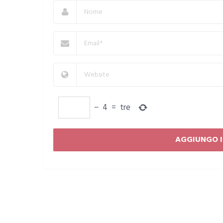
−
4
=
tre