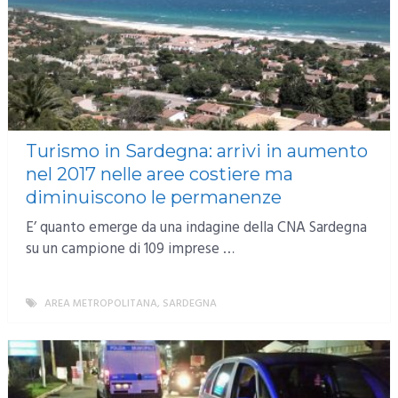
Turismo in Sardegna: arrivi in aumento
nel 2017 nelle aree costiere ma
diminuiscono le permanenze
E’ quanto emerge da una indagine della CNA Sardegna
su un campione di 109 imprese …
AREA METROPOLITANA
,
SARDEGNA
MORE