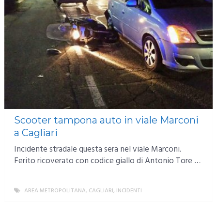
Scooter tampona auto in viale Marconi
a Cagliari
Incidente stradale questa sera nel viale Marconi.
Ferito ricoverato con codice giallo di Antonio Tore …
AREA METROPOLITANA
,
CAGLIARI
,
INCIDENTI
MORE