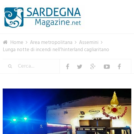
Menu
Home
Area metropolitana
Assemini
Lunga notte di incendi nell’hinterland cagliaritano