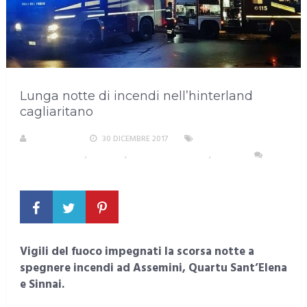
Lunga notte di incendi nell’hinterland
cagliaritano
REDAZIONE
30 DICEMBRE 2017
AREA
METROPOLITANA
,
ASSEMINI
,
QUARTU SANT'ELENA
,
SINNAI
NESSUN COMMENTO
Vigili del fuoco impegnati la scorsa notte a
spegnere incendi ad Assemini, Quartu Sant’Elena
e Sinnai.