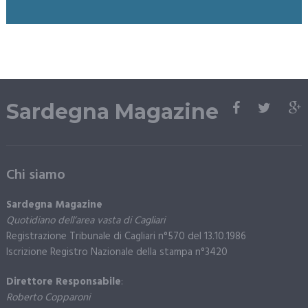
Sardegna Magazine
Chi siamo
Sardegna Magazine
Quotidiano dell’area vasta di Cagliari
Registrazione Tribunale di Cagliari n°570 del 13.10.1986
Iscrizione Registro Nazionale della stampa n°3420
Direttore Responsabile
:
Roberto Copparoni