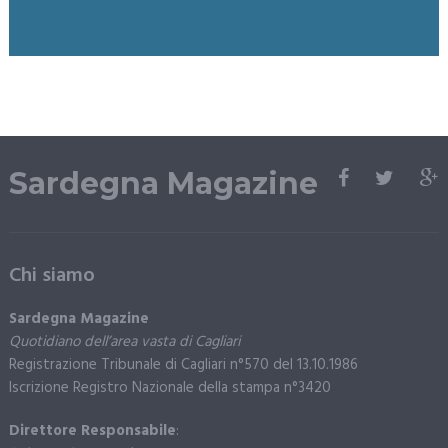
Sardegna Magazine
Chi siamo
Sardegna Magazine
Quotidiano dell’area vasta di Cagliari
Registrazione Tribunale di Cagliari n°570 del 13.10.1986
Iscrizione Registro Nazionale della stampa n°3420
Direttore Responsabile
: