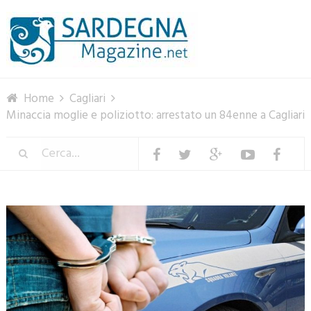
Menu
Home
Cagliari
Minaccia moglie e poliziotto: arrestato un 84enne a Cagliari