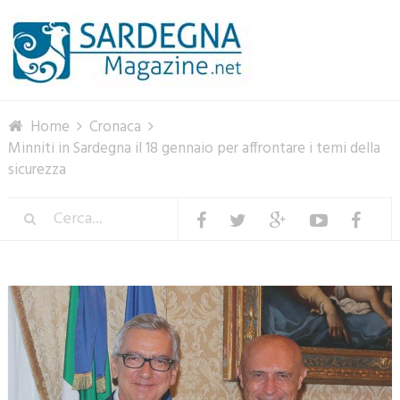
Menu
Home
Cronaca
Minniti in Sardegna il 18 gennaio per affrontare i temi della
sicurezza