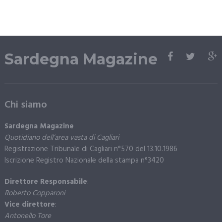
Sardegna Magazine
Chi siamo
Sardegna Magazine
Quotidiano dell’area vasta di Cagliari
Registrazione Tribunale di Cagliari n°570 del 13.10.1986
Iscrizione Registro Nazionale della stampa n°3420
Direttore Responsabile
:
Roberto Copparoni
Vice direttore
:
Antonello Tore