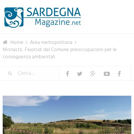
Menu
Home
Area metropolitana
Monastir, Fluorsid: dal Comune preoccupazioni per le
conseguenza ambientali