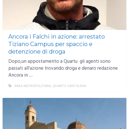
Ancora i Falchi in azione: arrestato
Tiziano Campus per spaccio e
detenzione di droga
Dopo,un appostamento a Quartu gli agenti sono
passati all’azione trovando droga e denaro redazione
Ancora in …
AREA METROPOLITANA
,
QUARTU SANT'ELENA
MORE