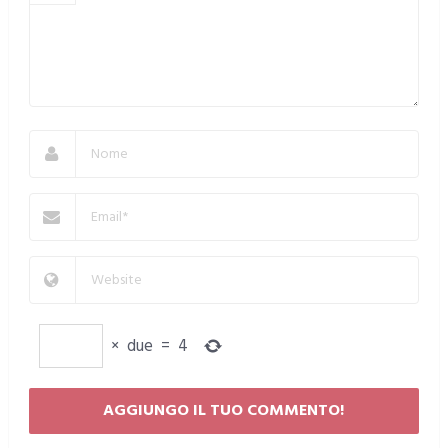
×
due
=
4