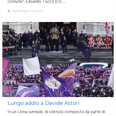
comune”. Edoardo Tocco (FI) …
NAZIONALI
,
POLITICA
MORE
Lungo addio a Davide Astori
In un clima surreale, di silenzio composto da parte di