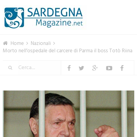
Menu
Home
Nazionali
Morto nell’ospedale del carcere di Parma il boss Totò Riina