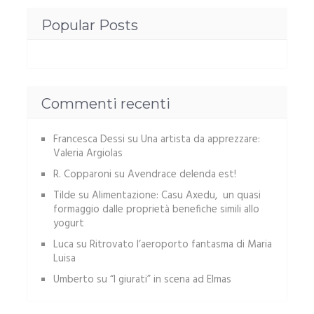
Popular Posts
Commenti recenti
Francesca Dessi
su
Una artista da apprezzare:
Valeria Argiolas
R. Copparoni
su
Avendrace delenda est!
Tilde
su
Alimentazione: Casu Axedu, un quasi
formaggio dalle proprietà benefiche simili allo
yogurt
Luca
su
Ritrovato l’aeroporto fantasma di Maria
Luisa
Umberto
su
“I giurati” in scena ad Elmas