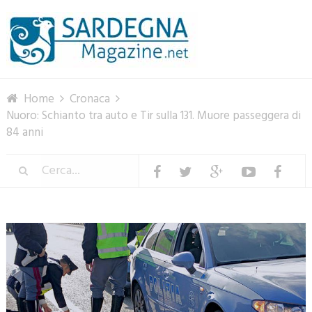
Menu
Home
Cronaca
Nuoro: Schianto tra auto e Tir sulla 131. Muore passeggera di
84 anni