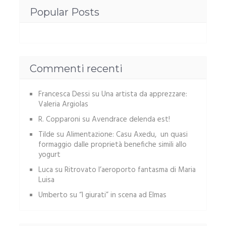
Popular Posts
Commenti recenti
Francesca Dessi
su
Una artista da apprezzare:
Valeria Argiolas
R. Copparoni
su
Avendrace delenda est!
Tilde
su
Alimentazione: Casu Axedu, un quasi
formaggio dalle proprietà benefiche simili allo
yogurt
Luca
su
Ritrovato l’aeroporto fantasma di Maria
Luisa
Umberto
su
“I giurati” in scena ad Elmas