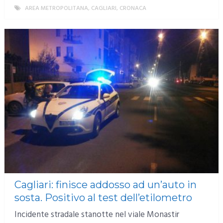
AREA METROPOLITANA
,
CAGLIARI
,
CRONACA
MORE
Cagliari: finisce addosso ad un’auto in
sosta. Positivo al test dell’etilometro
Incidente stradale stanotte nel viale Monastir