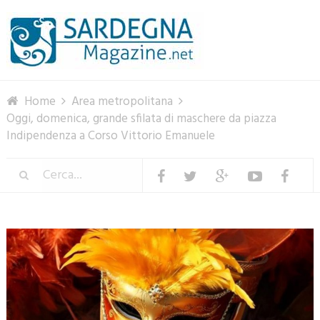
Menu
Home
Area metropolitana
Oggi, domenica, grande sfilata di maschere da piazza
Indipendenza a Corso Vittorio Emanuele