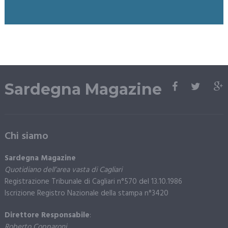
Sardegna Magazine
Chi siamo
Sardegna Magazine
Quotidiano dell’area vasta di Cagliari
Registrazione Tribunale di Cagliari n°570 del 13.10.1986
Iscrizione Registro Nazionale della stampa n°3420
Direttore Responsabile
:
Roberto Copparoni