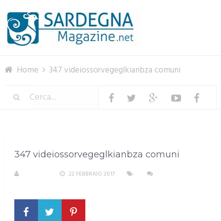
Menu
Home
347 videiossorvegeglkianbza comuni
347 videiossorvegeglkianbza comuni
S. ATZENI
22 FEBBRAIO 2017
NESSUN
COMMENTO