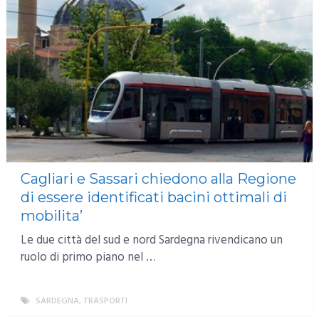
Cagliari e Sassari chiedono alla Regione
di essere identificati bacini ottimali di
mobilita’
Le due città del sud e nord Sardegna rivendicano un
ruolo di primo piano nel …
SARDEGNA
,
TRASPORTI
MORE