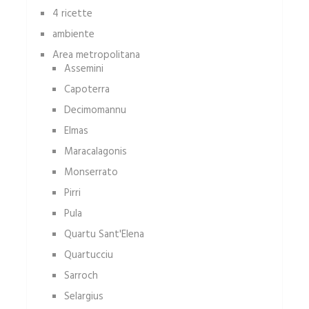
4 ricette
ambiente
Area metropolitana
Assemini
Capoterra
Decimomannu
Elmas
Maracalagonis
Monserrato
Pirri
Pula
Quartu Sant'Elena
Quartucciu
Sarroch
Selargius