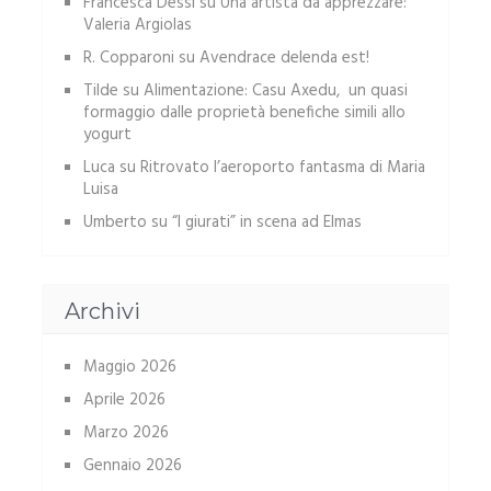
Francesca Dessi
su
Una artista da apprezzare:
Valeria Argiolas
R. Copparoni
su
Avendrace delenda est!
Tilde
su
Alimentazione: Casu Axedu, un quasi
formaggio dalle proprietà benefiche simili allo
yogurt
Luca
su
Ritrovato l’aeroporto fantasma di Maria
Luisa
Umberto
su
“I giurati” in scena ad Elmas
Archivi
Maggio 2026
Aprile 2026
Marzo 2026
Gennaio 2026