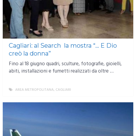
Cagliari: al Search la mostra “… E Dio
creò la donna”
Fino al 18 giugno quadri, sculture, fotografie, gioielli,
abiti, installazioni e fumetti realizzati da oltre …
AREA METROPOLITANA
,
CAGLIARI
MORE