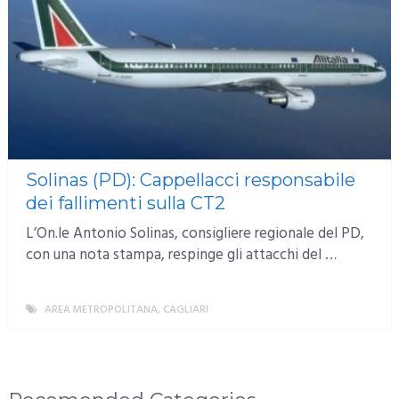
Solinas (PD): Cappellacci responsabile
dei fallimenti sulla CT2
L’On.le Antonio Solinas, consigliere regionale del PD,
con una nota stampa, respinge gli attacchi del …
AREA METROPOLITANA
,
CAGLIARI
MORE