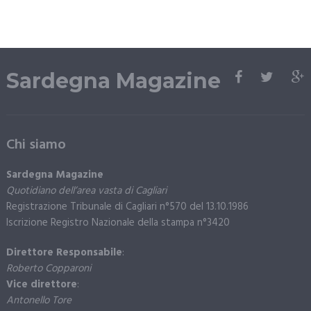
Sardegna Magazine
Chi siamo
Sardegna Magazine
Quotidiano dell’area vasta di Cagliari
Registrazione Tribunale di Cagliari n°570 del 13.10.1986
Iscrizione Registro Nazionale della stampa n°3420
Direttore Responsabile
:
Roberto Copparoni
Vice direttore
:
Antonello Tore